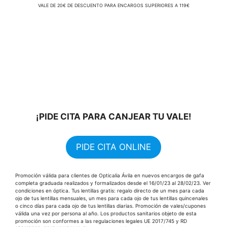
VALE DE 20€ DE DESCUENTO PARA ENCARGOS SUPERIORES A 119€
¡PIDE CITA PARA CANJEAR TU VALE!
PIDE CITA ONLINE
Promoción válida para clientes de Opticalia Ávila en nuevos encargos de gafa
completa graduada realizados y formalizados desde el 16/01/23 al 28/02/23. Ver
condiciones en óptica. Tus lentillas gratis: regalo directo de un mes para cada
ojo de tus lentillas mensuales, un mes para cada ojo de tus lentillas quincenales
o cinco días para cada ojo de tus lentillas diarias. Promoción de vales/cupones
válida una vez por persona al año. Los productos sanitarios objeto de esta
promoción son conformes a las regulaciones legales UE 2017/745 y RD