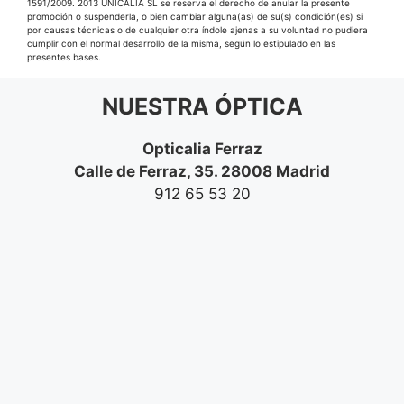
1591/2009. 2013 UNICALIA SL se reserva el derecho de anular la presente
promoción o suspenderla, o bien cambiar alguna(as) de su(s) condición(es) si
por causas técnicas o de cualquier otra índole ajenas a su voluntad no pudiera
cumplir con el normal desarrollo de la misma, según lo estipulado en las
presentes bases.
NUESTRA ÓPTICA
Opticalia Ferraz
Calle de Ferraz, 35. 28008 Madrid
912 65 53 20