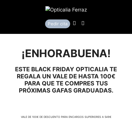
Saltar
al
contenido
Llamar
Localización
Pedir cita
¡ENHORABUENA!
ESTE BLACK FRIDAY
OPTICALIA TE
REGALA UN VALE DE HASTA 100€
PARA QUE TE COMPRES TUS
PRÓXIMAS GAFAS GRADUADAS.
VALE DE 100€ DE DESCUENTO PARA ENCARGOS SUPERIORES A 549€