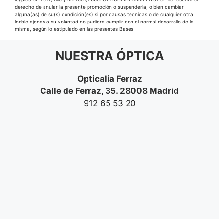
derecho de anular la presente promoción o suspenderla, o bien cambiar
alguna(as) de su(s) condición(es) si por causas técnicas o de cualquier otra
índole ajenas a su voluntad no pudiera cumplir con el normal desarrollo de la
misma, según lo estipulado en las presentes Bases
NUESTRA ÓPTICA
Opticalia Ferraz
Calle de Ferraz, 35. 28008 Madrid
912 65 53 20