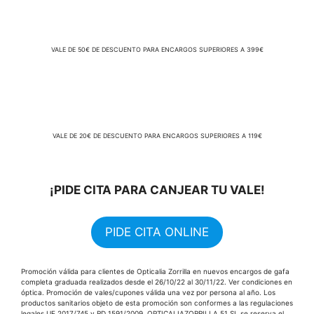
VALE DE 50€ DE DESCUENTO PARA ENCARGOS SUPERIORES A 399€
VALE DE 20€ DE DESCUENTO PARA ENCARGOS SUPERIORES A 119€
¡PIDE CITA PARA CANJEAR TU VALE!
PIDE CITA ONLINE
Promoción válida para clientes de Opticalia Zorrilla en nuevos encargos de gafa
completa graduada realizados desde el 26/10/22 al 30/11/22. Ver condiciones en
óptica. Promoción de vales/cupones válida una vez por persona al año. Los
productos sanitarios objeto de esta promoción son conformes a las regulaciones
legales UE 2017/745 y RD 1591/2009. OPTICALIAZORRILLA 51 SL se reserva el