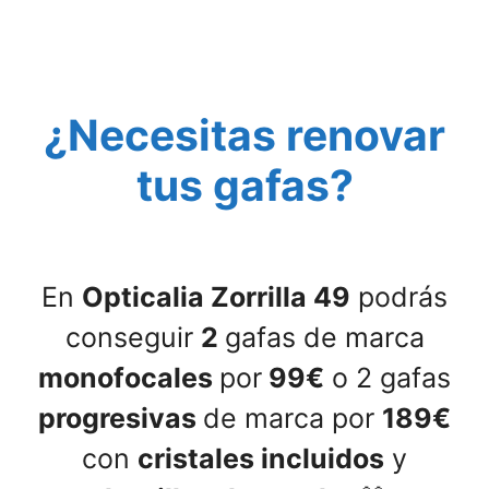
Saltar
al
contenido
¿Necesitas renovar
tus gafas?
En
Opticalia Zorrilla 49
podrás
conseguir
2
gafas de marca
monofocales
por
99€
o 2 gafas
progresivas
de marca por
189€
con
cristales incluidos
y