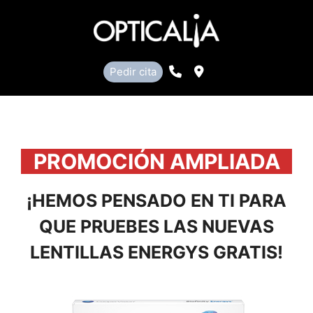
Saltar
al
contenido
Llamar
Localización
Pedir cita
PROMOCIÓN AMPLIADA
¡HEMOS PENSADO EN TI PARA
QUE PRUEBES LAS NUEVAS
LENTILLAS ENERGYS GRATIS!